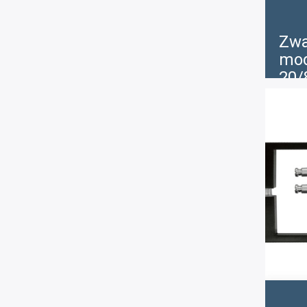
Zwa
mod
20/
€
1