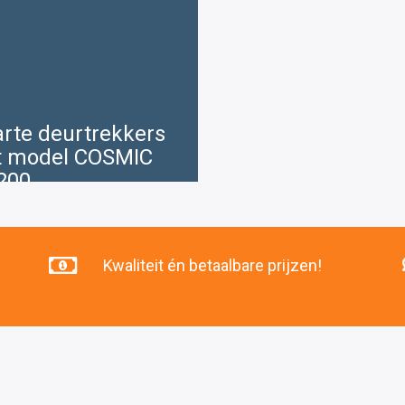
rte deurtrekkers
 model COSMIC
200
19 .05
Kwaliteit én betaalbare prijzen!