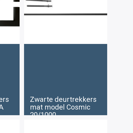
ers
Zwarte deurtrekkers
A
mat model Cosmic
20/1000
€
219 .75