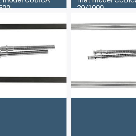
 model CUBICA
mat model CUBIC
500
20/1000
Oorspronkelij
€
€
33 .45
163 .00
146 .70
prijs
was:
€163
.00.