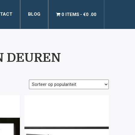
TACT
BLOG
0 ITEMS
€0 .00
N DEUREN