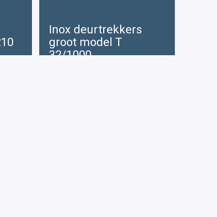
Inox deurtrekkers
210
groot model T
32/1000
idige
js
€
205 .40
6
.