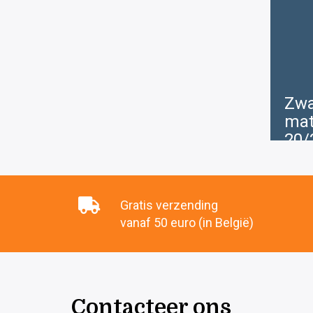
Zwa
mat
20/
€
1
Gratis verzending
vanaf 50 euro (in België)
Contacteer ons