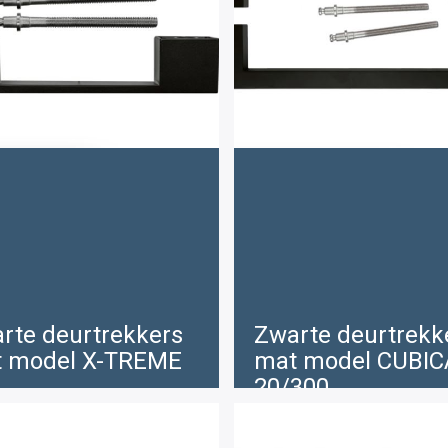
rte deurtrekkers
Zwarte deurtrekk
 model X-TREME
mat model CUBIC
20/300
€
04 .70
119 .10