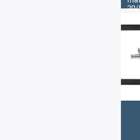
mat
20/
€
1