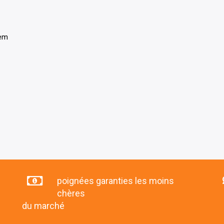
tem
poignées garanties les moins
chères
du marché