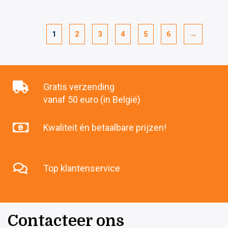
1
2
3
4
5
6
→
Gratis verzending
vanaf 50 euro (in België)
Kwaliteit én betaalbare prijzen!
Top klantenservice
Contacteer ons