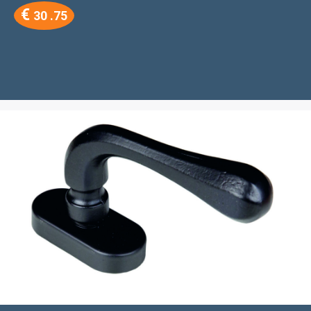
€
30 .75