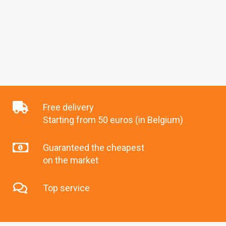
Free delivery
Starting from 50 euros (in Belgium)
Guaranteed the cheapest
on the market
Top service