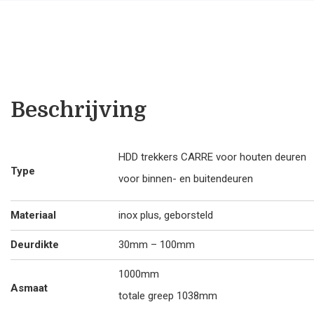
€185
25/1000
aantal
.00.
Beschrijving
HDD trekkers CARRE voor houten deuren
Type
voor binnen- en buitendeuren
Materiaal
inox plus, geborsteld
Deurdikte
30mm – 100mm
1000mm
Asmaat
totale greep 1038mm