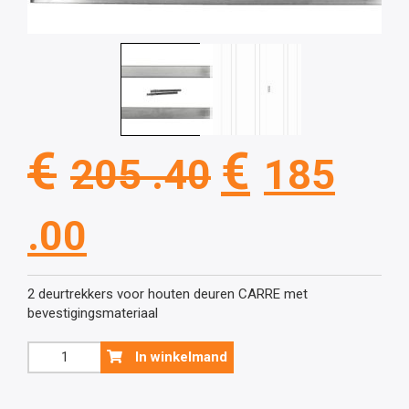
Oorspronk
€
€
205 .40
185
prijs
Huidige
.00
was:
prijs
2 deurtrekkers voor houten deuren CARRE met
bevestigingsmateriaal
€205
is:
Inox
In winkelmand
deurtrekkers
.40.
model
Carre