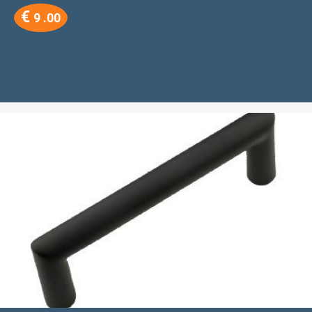
€
9 .00