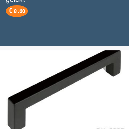
€
8 .60