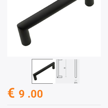
€
9 .00