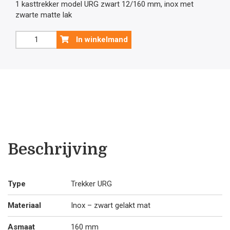
1 kasttrekker model URG zwart 12/160 mm, inox met
zwarte matte lak
Zwarte
In winkelmand
kasttrekker
mat
model
URG
12
/
160
aantal
Beschrijving
Type
Trekker URG
Materiaal
Inox – zwart gelakt mat
Asmaat
160 mm