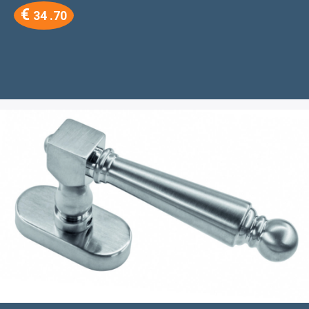
€
34 .70