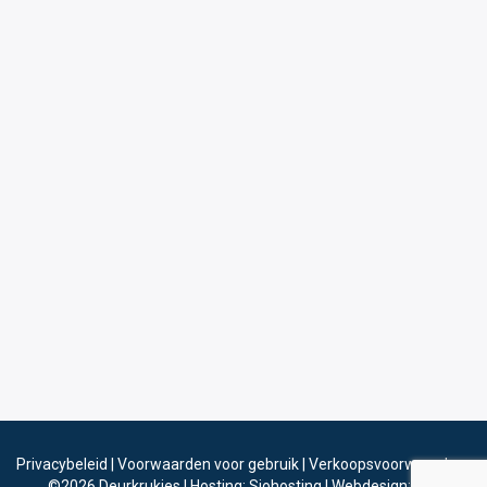
Privacybeleid
|
Voorwaarden voor gebruik
|
Verkoopsvoorwaarden
©2026
Deurkrukjes
|
Hosting: Siohosting
|
Webdesign: Sinergio