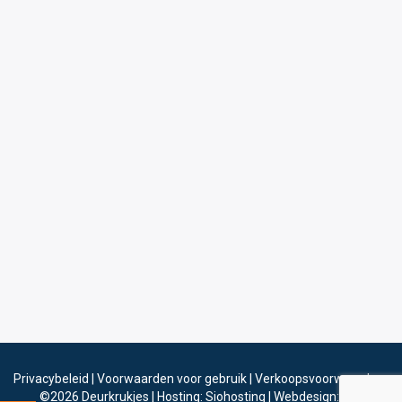
Privacybeleid
|
Voorwaarden voor gebruik
|
Verkoopsvoorwaarden
©2026
Deurkrukjes
|
Hosting: Siohosting
|
Webdesign: Sinergio