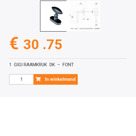
€
30 .75
1 GIGI RAAMKRUK DK – FONT
Raamkruk,
In winkelmand
GIGI
DK
FONT
aantal