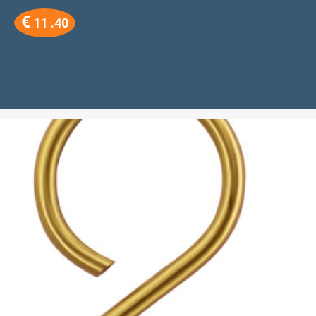
€
11 .40