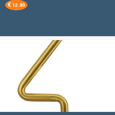
€
12 .80