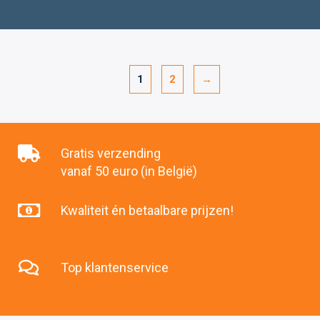
1
2
→
Gratis verzending
vanaf 50 euro (in België)
Kwaliteit én betaalbare prijzen!
Top klantenservice