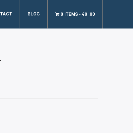
TACT
BLOG
0 ITEMS
€0 .00
R