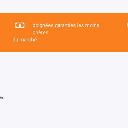
poignées garanties les moins
chères
du marché
tem