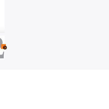
IJZER
aantal