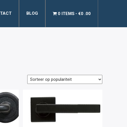
TACT
BLOG
0 ITEMS
€0 .00