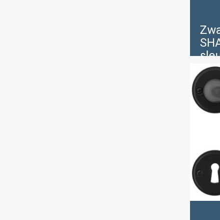
Zwa
SHA
sle
€
3