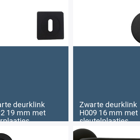
rte deurklink
Zwarte deurklink
2 19 mm met
H009 16 mm met
rplaatjes
sleutelplaatjes
Oorspronkelijke
Hu
€
€
3 .70
27 .00
24 .00
prijs
pri