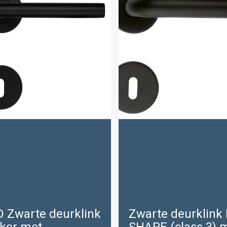
was:
is:
€27
€2
.00.
.00
 Zwarte deurklink
Zwarte deurklink 