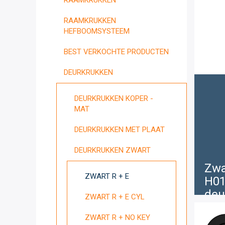
RAAMKRUKKEN
RAAMKRUKKEN
HEFBOOMSYSTEEM
BEST VERKOCHTE PRODUCTEN
DEURKRUKKEN
DEURKRUKKEN KOPER -
MAT
DEURKRUKKEN MET PLAAT
DEURKRUKKEN ZWART
Zwa
ZWART R + E
H01
deu
ZWART R + E CYL
€
2
ZWART R + NO KEY