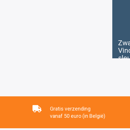
Zwa
Vin
sle
€
5
Gratis verzending
vanaf 50 euro (in België)