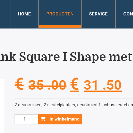
HOME
PRODUCTEN
SERVICE
CON
nk Square I Shape met 
Oorspronke
H
€
€
35 .00
31 .50
prijs
pr
2 deurkrukken, 2 sleutelplaatjes, deurkrukstift, inbussleutel 
was:
is
Zwarte
In winkelmand
deurklink
Square