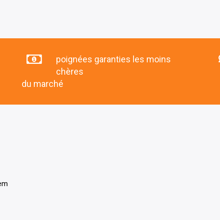
poignées garanties les moins
chères
du marché
tem