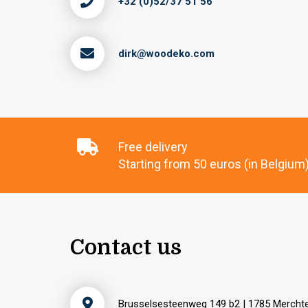
+32 (0)52/37 51 56
dirk@woodeko.com
Free delivery
Starting from 50 euros (in Belgium
Contact us
Brusselsesteenweg 149 b2 | 1785 Merch