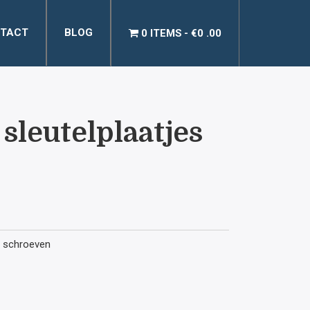
TACT
BLOG
0 ITEMS
€0 .00
sleutelplaatjes
lijke
uidige
ijs
en schroeven
: