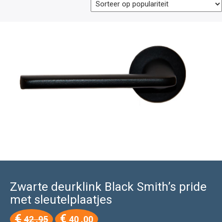
Zwarte deurklink Black Smith’s pride
met sleutelplaatjes
Oorspronkelijke
Huidige
€
€
42 .95
40 .00