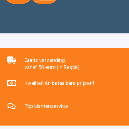
prijs
prijs
was:
is:
€42
€40
.95.
.00.
Gratis verzending
vanaf 50 euro (in België)
Kwaliteit én betaalbare prijzen!
Top klantenservice