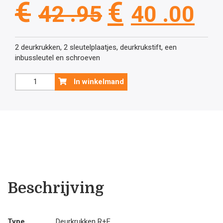
Oorspronkel
Hu
€
€
42 .95
40 .00
prijs
pri
2 deurkrukken, 2 sleutelplaatjes, deurkrukstift, een
inbussleutel en schroeven
was:
is:
Zwarte
In winkelmand
deurklink
€42
€4
Black
Smith's
pride
.95.
.0
met
sleutelplaatjes
aantal
Beschrijving
Type
Deurkrukken R+E