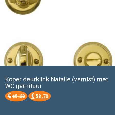
Koper deurklink Natalie (vernist) met
WC garnituur
Oorspronkelijke
Huidige
€
€
65 .20
58 .70
prijs
prijs
was:
is:
€65
€58