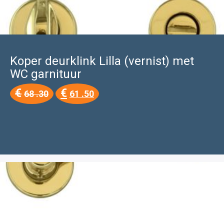
Koper deurklink Lilla (vernist) met
WC garnituur
Oorspronkelijke
Huidige
€
€
68 .30
61 .50
prijs
prijs
was:
is:
€68
€61
.30.
.50.