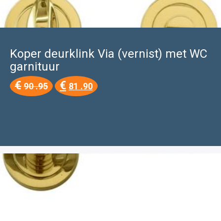
Koper deurklink Via (vernist) met WC
garnituur
Oorspronkelijke
Huidige
€
€
90 .95
81 .90
prijs
prijs
was:
is:
€90
€81
.95.
.90.