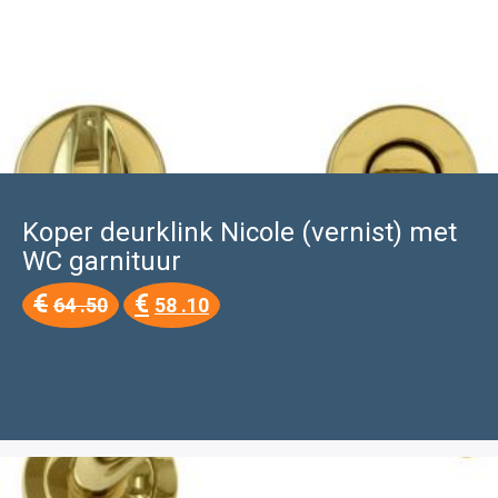
Koper deurklink Nicole (vernist) met
WC garnituur
Oorspronkelijke
Huidige
€
€
64 .50
58 .10
prijs
prijs
was:
is:
€64
€58
.50.
.10.