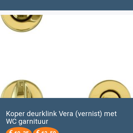
Koper deurklink Vera (vernist) met
WC garnituur
Oorspronkelijke
Huidige
€
€