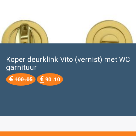
Koper deurklink Vito (vernist) met WC
garnituur
Oorspronkelijke
Huidige
€
€
100 .05
90 .10
prijs
prijs
was:
is:
€100
€90
.05.
.10.