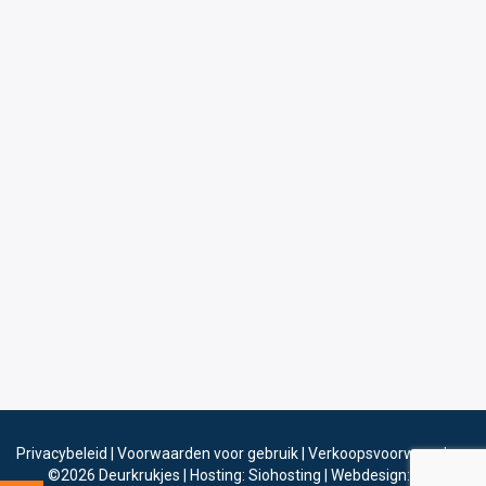
Privacybeleid
|
Voorwaarden voor gebruik
|
Verkoopsvoorwaarden
©2026
Deurkrukjes
|
Hosting: Siohosting
|
Webdesign: Sinergio