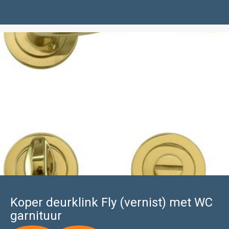
.20.
.70.
Koper deurklink Fly (vernist) met WC
garnituur