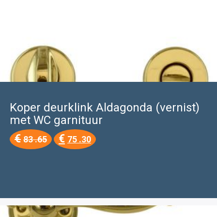
Koper deurklink Aldagonda (vernist)
met WC garnituur
Oorspronkelijke
Huidige
€
€
83 .65
75 .30
prijs
prijs
was:
is:
€83
€75
.65.
.30.