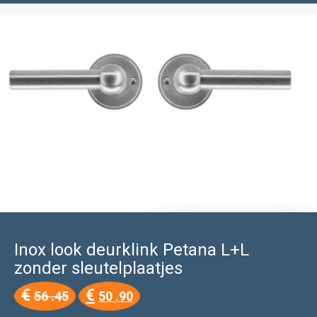
Inox look deurklink Petana L+L
zonder sleutelplaatjes
Oorspronkelijke
Huidige
€
€
56 .45
50 .90
prijs
prijs