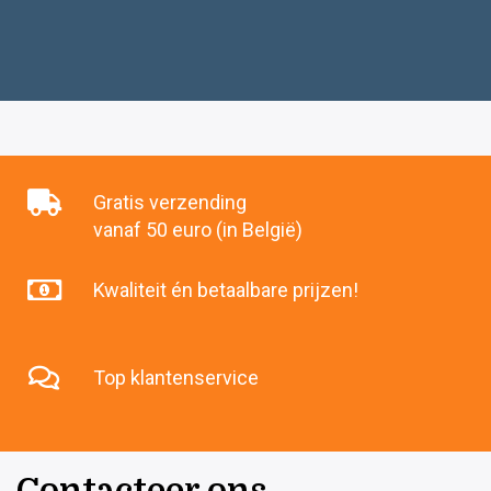
was:
is:
€56
€50
.45.
.90.
Gratis verzending
vanaf 50 euro (in België)
Kwaliteit én betaalbare prijzen!
Top klantenservice