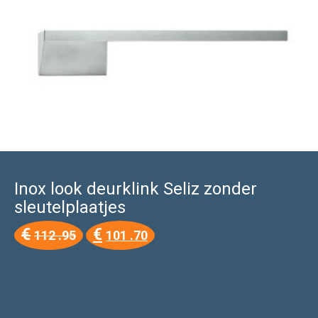
Inox look deurklink Seliz zonder
sleutelplaatjes
Oorspronkelijke
Huidige
€
€
112 .95
101 .70
prijs
prijs
was:
is:
€112
€101
.95.
.70.