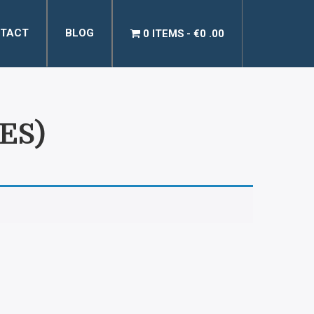
TACT
BLOG
0 ITEMS
€0 .00
ES)