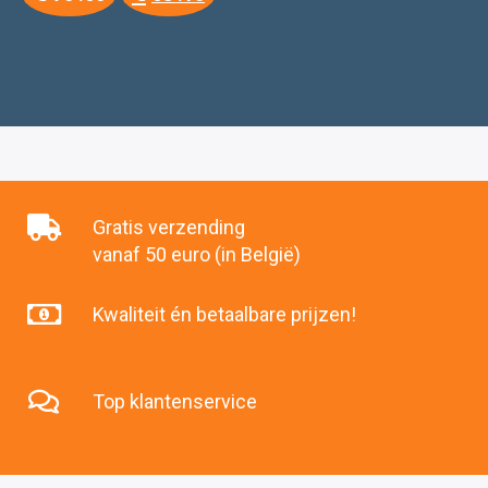
prijs
prijs
was:
is:
€75
€68
.65.
.10.
Gratis verzending
vanaf 50 euro (in België)
Kwaliteit én betaalbare prijzen!
Top klantenservice