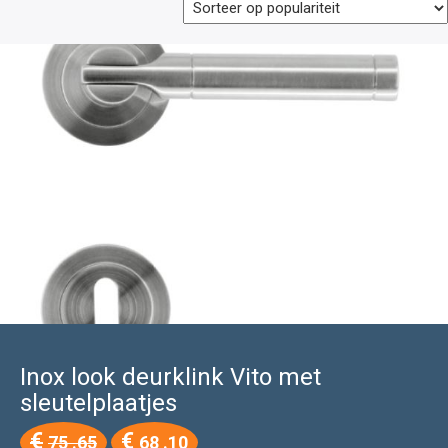
Inox look deurklink Vito met
sleutelplaatjes
Oorspronkelijke
Huidige
€
€
75 .65
68 .10