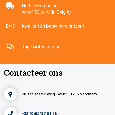
Gratis verzending
vanaf 50 euro (in België)
Kwaliteit én betaalbare prijzen!
Top klantenservice
Contacteer ons
Brusselsesteenweg 149 b2 | 1785 Merchtem
+32 (0)52/37 51 56