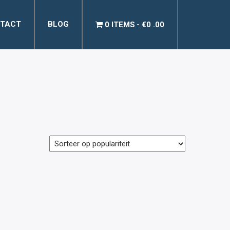
TACT
BLOG
0 ITEMS
€0 .00