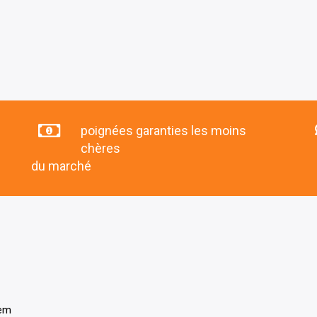
poignées garanties les moins
chères
du marché
tem