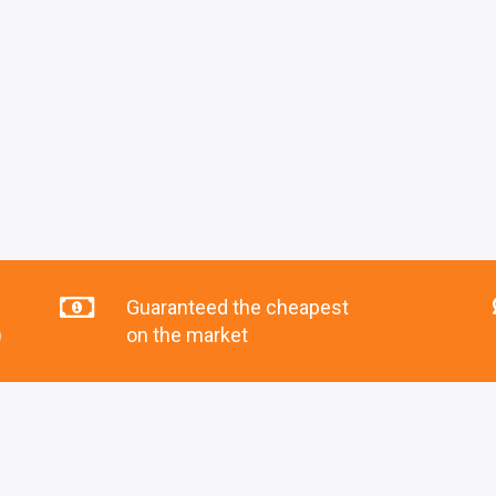
Guaranteed the cheapest
)
on the market