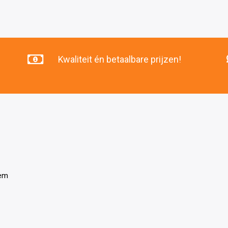
was:
is:
€51
€46
.10.
.00.
Kwaliteit én betaalbare prijzen!
tem