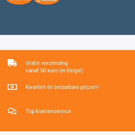
prijs
prijs
was:
is:
€60
€54
.45.
.50.
Gratis verzending
vanaf 50 euro (in België)
Kwaliteit én betaalbare prijzen!
Top klantenservice