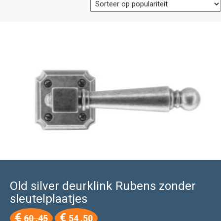
Old silver deurklink Rubens zonder
sleutelplaatjes
Oorspronkelijke
Huidige
€
€
60 .45
54 .50