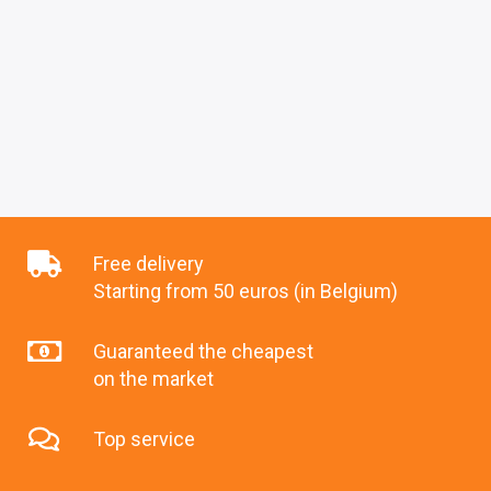
Free delivery
Starting from 50 euros (in Belgium)
Guaranteed the cheapest
on the market
Top service