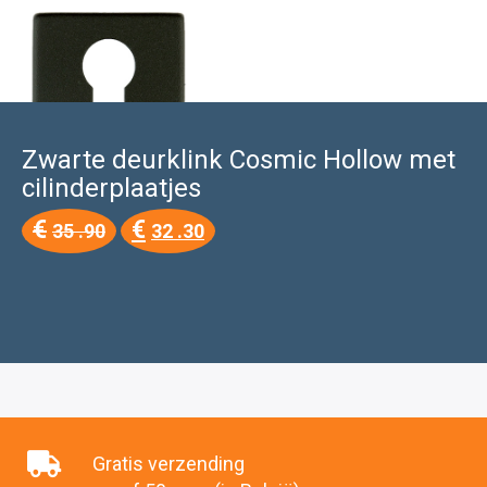
Zwarte deurklink Cosmic Hollow met
cilinderplaatjes
Oorspronkelijke
Huidige
€
€
35 .90
32 .30
prijs
prijs
was:
is:
€35
€32
.90.
.30.
Gratis verzending