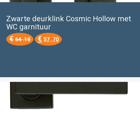
Zwarte deurklink Cosmic Hollow met
WC garnituur
Oorspronkelijke
Huidige
€
€
64 .15
57 .70
prijs
prijs
was:
is:
€64
€57
.15.
.70.