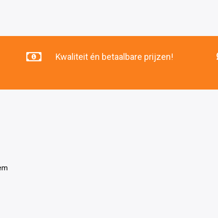
was:
is:
€132
€119
.20.
.00.
Kwaliteit én betaalbare prijzen!
tem