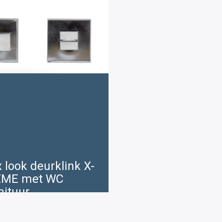
x look deurklink X-
EME met WC
nituur
Oorspronkelijke
Huidige
€
32 .20
119 .00
prijs
prijs