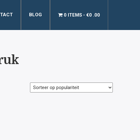
TACT
BLOG
0 ITEMS
€0 .00
ruk