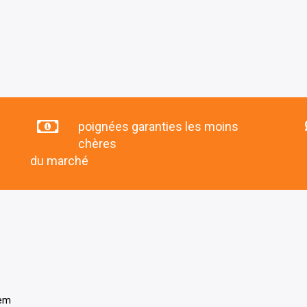
poignées garanties les moins
chères
du marché
tem