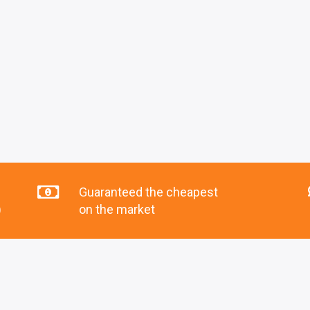
Guaranteed the cheapest
)
on the market