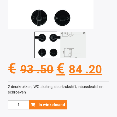
Oorspronkel
Hu
€
€
93 .50
84 .20
prijs
pri
2 deurkrukken, WC sluiting, deurkrukstift, inbussleutel en
schroeven
was:
is:
Zwarte
In winkelmand
deurklink
€93
€8
Petana