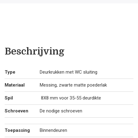
L+L
met
.50.
.2
WC
garnituur
aantal
Beschrijving
Type
Deurkrukken met WC sluiting
Materiaal
Messing, zwarte matte poederlak
Spil
8X8 mm voor 35-55 deurdikte
Schroeven
De nodige schroeven
Toepassing
Binnendeuren