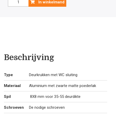
Zwarte
In winkelmand
deurklink
€61
€5
Nikita
23
mm
.50.
.4
met
WC
garnituur
aantal
Beschrijving
Type
Deurkrukken met WC sluiting
Materiaal
Aluminium met zwarte matte poederlak
Spil
8X8 mm voor 35-55 deurdikte
Schroeven
De nodige schroeven