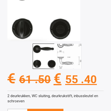
Oorspronkel
Hu
€
€
61 .50
55 .40
prijs
pri
2 deurkrukken, WC sluiting, deurkrukstift, inbussleutel en
schroeven
was:
is: