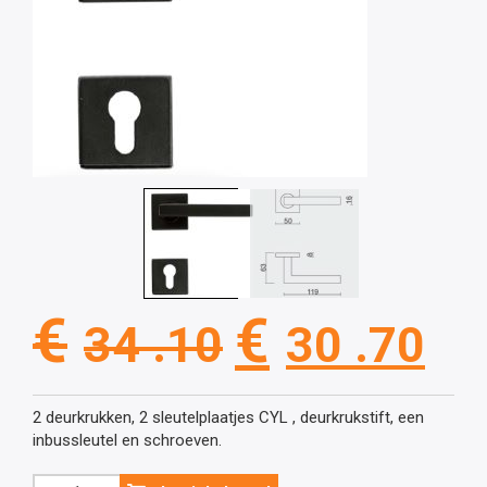
Oorspronkel
Hu
€
€
34 .10
30 .70
prijs
pri
2 deurkrukken, 2 sleutelplaatjes CYL , deurkrukstift, een
inbussleutel en schroeven.
was:
is:
Zwarte