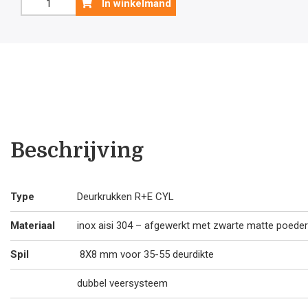
In winkelmand
deurklink
€34
€3
Kubic
Shape
met
.10.
.7
cilinderplaatjes
aantal
Beschrijving
Type
Deurkrukken R+E CYL
Materiaal
inox aisi 304 – afgewerkt met zwarte matte poeder
Spil
8X8 mm voor 35-55 deurdikte
dubbel veersysteem