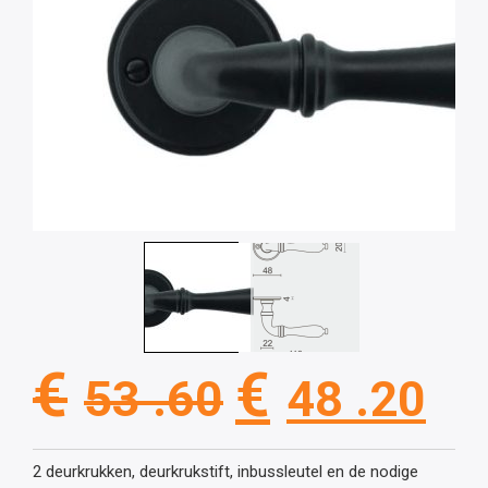
Oorspronkel
Hu
€
€
53 .60
48 .20
prijs
pri
2 deurkrukken, deurkrukstift, inbussleutel en de nodige