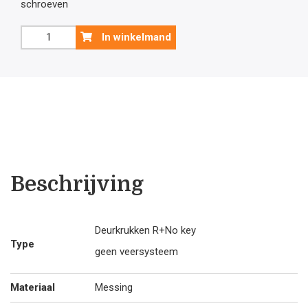
schroeven
was:
is:
Zwarte
In winkelmand
deurklink
€53
€4
Da
Vinci
20
.60.
.2
mm
zonder
sleutelplaatjes
aantal
Beschrijving
Deurkrukken R+No key
Type
geen veersysteem
Materiaal
Messing