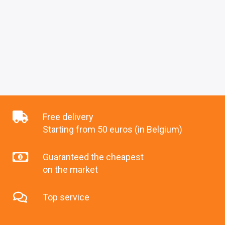
Free delivery
Starting from 50 euros (in Belgium)
Guaranteed the cheapest
on the market
Top service