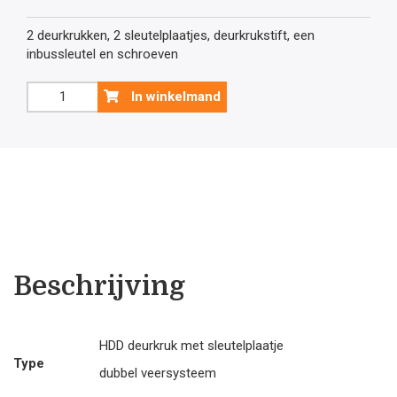
prijs
pri
2 deurkrukken, 2 sleutelplaatjes, deurkrukstift, een
inbussleutel en schroeven
was:
is:
Witte
In winkelmand
deurklink
€49
€4
Cosmic
met
sleutelplaatjes
.05.
.2
aantal
Beschrijving
HDD deurkruk met sleutelplaatje
Type
dubbel veersysteem