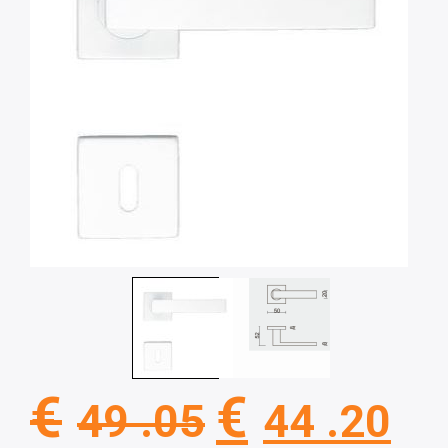
Oorspronkel
Hu
€
€
49 .05
44 .20