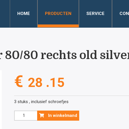
HOME
PRODUCTEN
SERVICE
CON
 80/80 rechts old silver
€
28 .15
3 stuks , inclusief schroefjes
Scharnier
In winkelmand
80/80
rechts