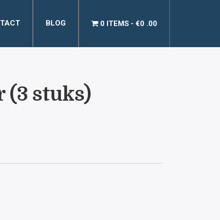
TACT
BLOG
0 ITEMS
€0 .00
 (3 stuks)