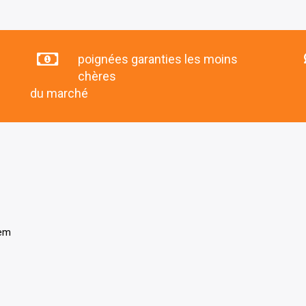
poignées garanties les moins
chères
du marché
tem