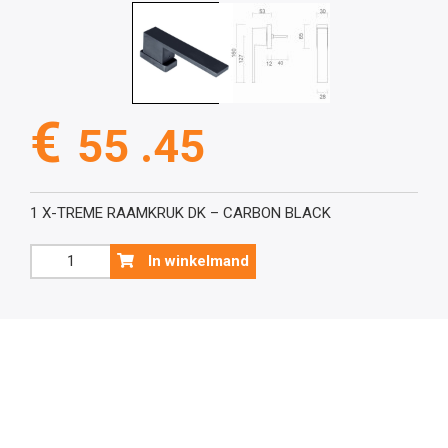
€
55 .45
1 X-TREME RAAMKRUK DK – CARBON BLACK
Raamkruk,X-
In winkelmand
TREME
DK
CARBON
aantal