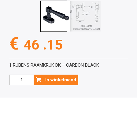
€
46 .15
1 RUBENS RAAMKRUK DK – CARBON BLACK
Raamkruk,
In winkelmand
RUBENS
DK
CARBON
BLACK
aantal