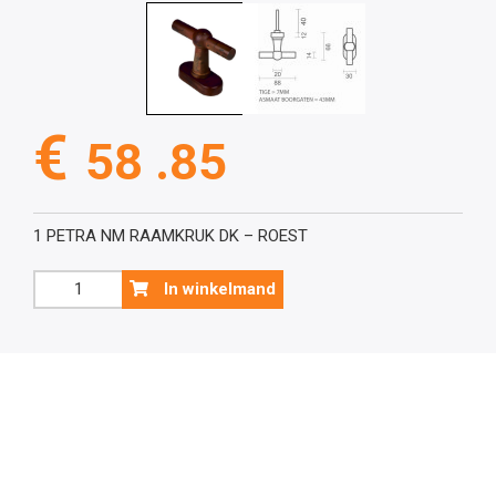
€
58 .85
1 PETRA NM RAAMKRUK DK – ROEST
Raamkruk,
In winkelmand
PETRA
NM
T
DK
ROEST
aantal