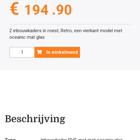
€
194 .90
2 inbouwkaders in roest, Retro, een vierkant model met
oceanic mat glas
Patrijspoort
In winkelmand
in
roest
met
oceanic
mat
glas
aantal
Beschrijving