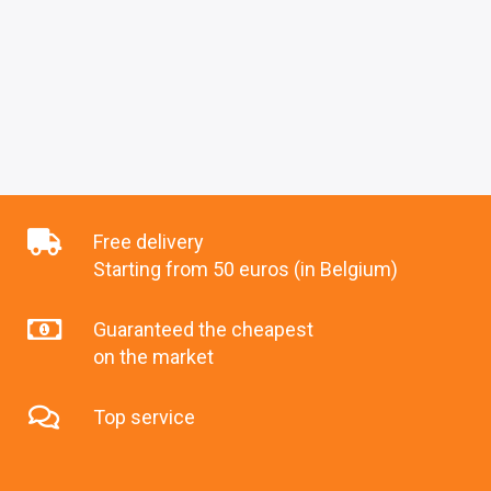
Free delivery
Starting from 50 euros (in Belgium)
Guaranteed the cheapest
on the market
Top service