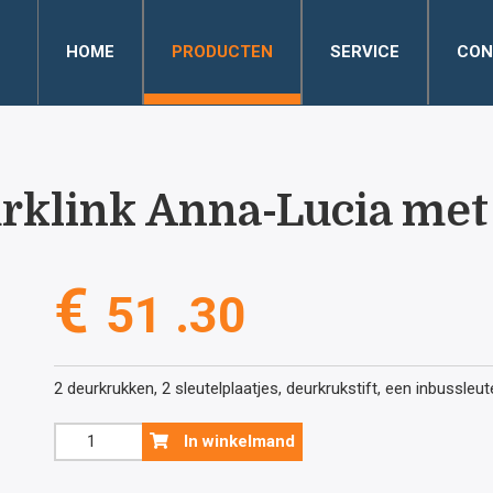
HOME
PRODUCTEN
SERVICE
CON
rklink Anna-Lucia met 
€
51 .30
2 deurkrukken, 2 sleutelplaatjes, deurkrukstift, een inbussleu
Old
In winkelmand
Yellow
deurklink