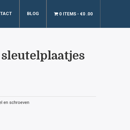
TACT
BLOG
0 ITEMS
€0 .00
sleutelplaatjes
tel en schroeven