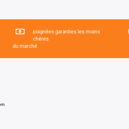
poignées garanties les moins
chères
du marché
tem