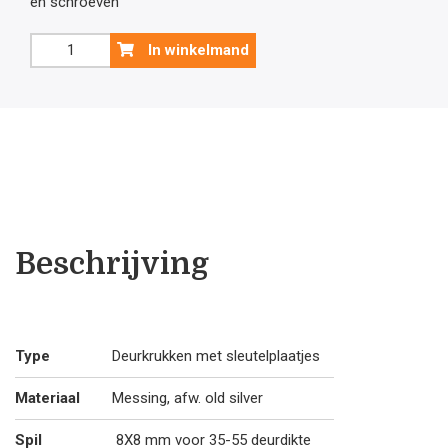
en schroeven
was:
is:
Old
In winkelmand
Silver
€60
€5
deurklink
Da
Vinci
.35.
.4
met
sleutelplaatjes
aantal
Beschrijving
Type
Deurkrukken met sleutelplaatjes
Materiaal
Messing, afw. old silver
Spil
8X8 mm voor 35-55 deurdikte