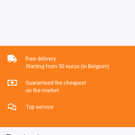
Free delivery
Starting from 50 euros (in Belgium)
Guaranteed the cheapest
on the market
Top service