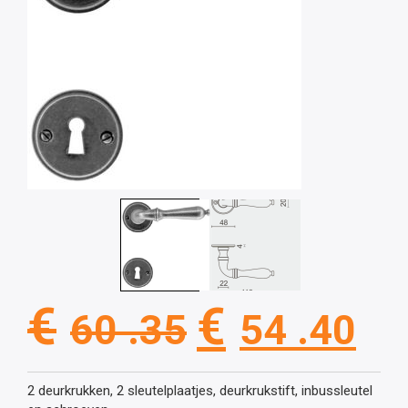
Oorspronkel
Hu
€
€
60 .35
54 .40
prijs
pri
2 deurkrukken, 2 sleutelplaatjes, deurkrukstift, inbussleutel