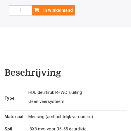
Old
In winkelmand
Brass
deurklink
Petra
NM
T+T
met
WC
garnituur
aantal
Beschrijving
HDD deurkruk R+WC sluiting
Type
Geen veersysteem
Materiaal
Messing (ambachtelijk verouderd)
Spil
8X8 mm voor 35-55 deurdikte