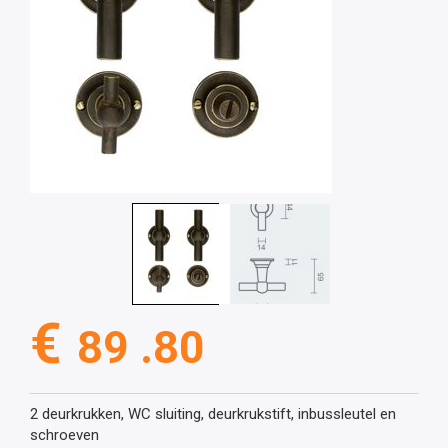
€
89 .80
2 deurkrukken, WC sluiting, deurkrukstift, inbussleutel en
schroeven