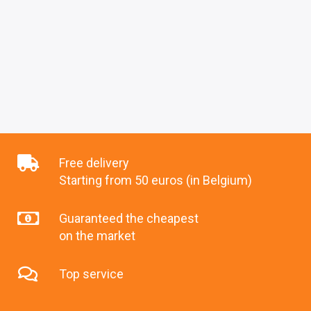
Free delivery
Starting from 50 euros (in Belgium)
Guaranteed the cheapest
on the market
Top service