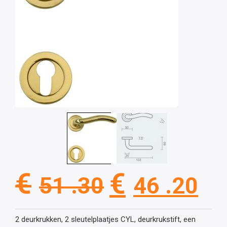
Oorspronkel
Hu
€
€
51 .30
46 .20
prijs
pri
2 deurkrukken, 2 sleutelplaatjes CYL, deurkrukstift, een