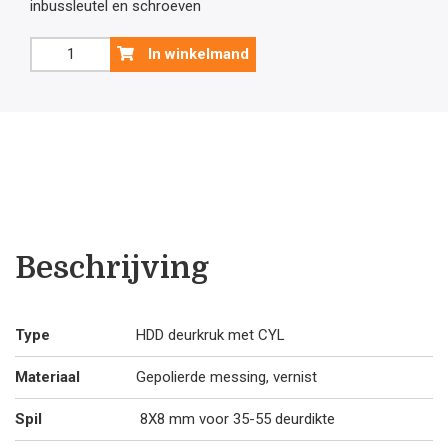
inbussleutel en schroeven
was:
is:
Koper
In winkelmand
deurklink
€51
€4
Fly
(vernist)
met
.30.
.2
cilinderplaatjes
aantal
Beschrijving
Type
HDD deurkruk met CYL
Materiaal
Gepolierde messing, vernist
Spil
8X8 mm voor 35-55 deurdikte