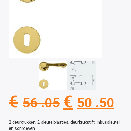
Oorspronkel
Hu
€
€
56 .05
50 .50
prijs
pri
2 deurkrukken, 2 sleutelplaatjes, deurkrukstift, inbussleutel
en schroeven