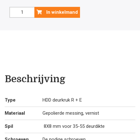
was:
is:
Koper
In winkelmand
deurklink
€56
€5
Aldagonda
met
sleutelplaatjes
.05.
.5
aantal
Beschrijving
Type
HDD deurkruk R + E
Materiaal
Gepolierde messing, vernist
Spil
8X8 mm voor 35-55 deurdikte
Schroeven
De nodige schroeven