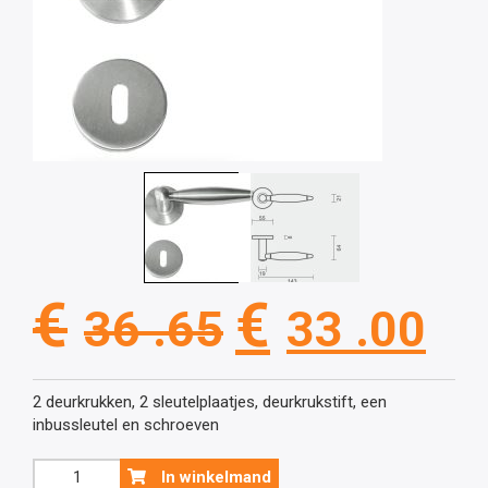
Oorspronkel
Hu
€
€
36 .65
33 .00
prijs
pri
2 deurkrukken, 2 sleutelplaatjes, deurkrukstift, een
inbussleutel en schroeven
was:
is:
Inox
In winkelmand