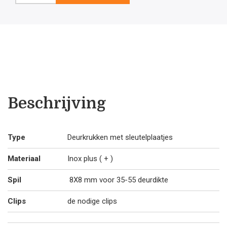
plus
€36
€3
deurklink
Saturnus
met
.65.
.0
sleutelplaatjes
aantal
Beschrijving
Type
Deurkrukken met sleutelplaatjes
Materiaal
Inox plus ( + )
Spil
8X8 mm voor 35-55 deurdikte
Clips
de nodige clips