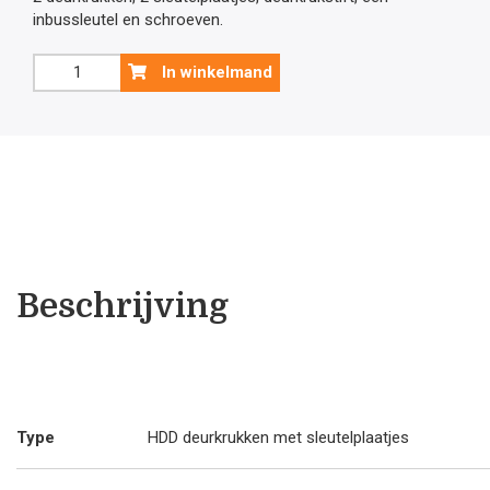
inbussleutel en schroeven.
was:
is:
Inox
In winkelmand
plus
€13
€1
deurklink
Jive
16
.40.
.1
mm
met
sleutelplaatjes
aantal
Beschrijving
Type
HDD deurkrukken met sleutelplaatjes