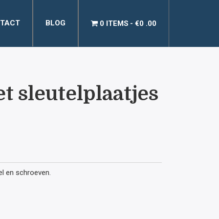
TACT
BLOG
0 ITEMS
€0 .00
 sleutelplaatjes
lijke
uidige
ijs
tel en schroeven.
: