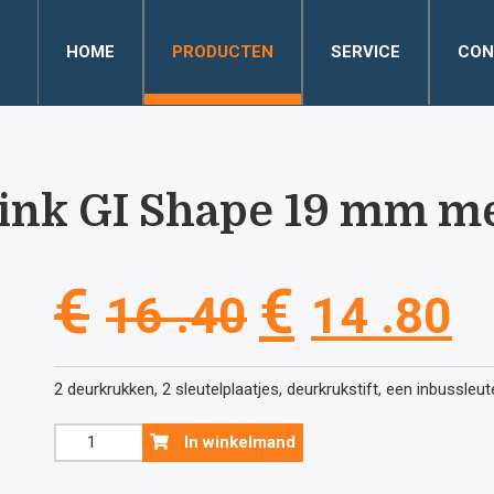
HOME
PRODUCTEN
SERVICE
CON
link GI Shape 19 mm met
Oorspronke
H
€
€
16 .40
14 .80
prijs
pr
2 deurkrukken, 2 sleutelplaatjes, deurkrukstift, een inbussleu
was:
is
Inox
In winkelmand
plus
deurklink