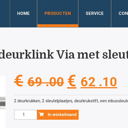
HOME
PRODUCTEN
SERVICE
CON
deurklink Via met sleu
Oorspronke
H
€
€
69 .00
62 .10
prijs
pr
2 deurkrukken, 2 sleutelplaatjes, deurkrukstift, een inbussleu
was:
is
Inox
In winkelmand
look
deurklink