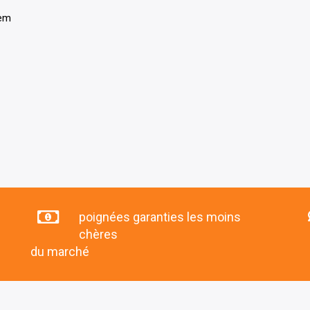
tem
poignées garanties les moins
chères
du marché