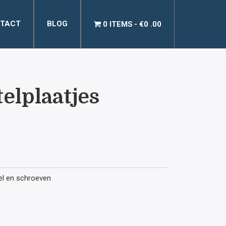
TACT
BLOG
0 ITEMS
€0 .00
telplaatjes
lijke
uidige
ijs
tel en schroeven
: