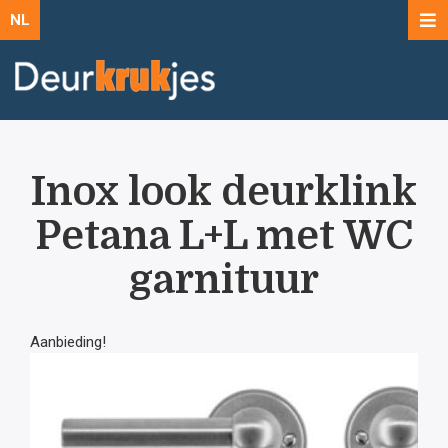
NL
Inox look deurklink
Petana L+L met WC
garnituur
Aanbieding!