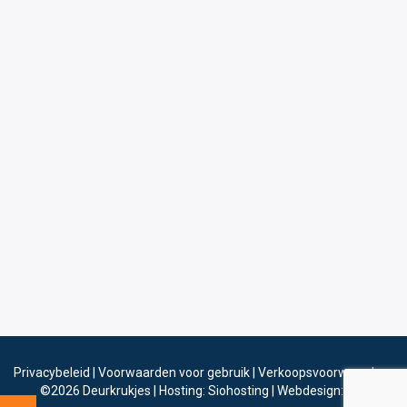
Privacybeleid
|
Voorwaarden voor gebruik
|
Verkoopsvoorwaarden
©2026
Deurkrukjes
|
Hosting: Siohosting
|
Webdesign: Sinergio