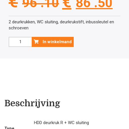
€
€
96 .10
86 .50
prijs
pri
2 deurkrukken, WC sluiting, deurkrukstift, inbussleutel en
schroeven
was:
is:
Inox
In winkelmand
look
€96
€8
deurklink
Petana
L+L
.10.
.5
met
WC
garnituur
aantal
Beschrijving
HDD deurkruk R + WC sluiting
Type