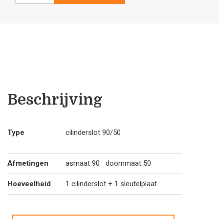
look
cilinderslot
as
90
doornmaat
50
aantal
Beschrijving
Type
cilinderslot 90/50
Afmetingen
asmaat 90 doornmaat 50
Hoeveelheid
1 cilinderslot + 1 sleutelplaat