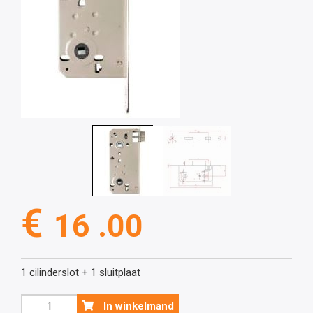
€
16 .00
1 cilinderslot + 1 sluitplaat
Inox
In winkelmand