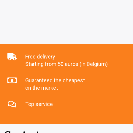
Free delivery
Starting from 50 euros (in Belgium)
Guaranteed the cheapest
on the market
Top service