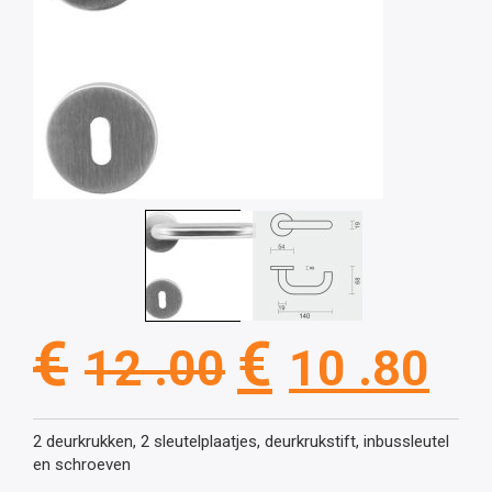
Oorspronkel
Hu
€
€
12 .00
10 .80
prijs
pri
2 deurkrukken, 2 sleutelplaatjes, deurkrukstift, inbussleutel
en schroeven