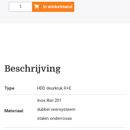
was:
is:
Inox
In winkelmand
deurklink
€12
€1
Zero
U
Shape
.00.
.8
19mm
met
sleutelplaatjes
aantal
Beschrijving
Type
HDD deurkruk R+E
Inox Aisi 201
dubbel veersysteem
Materiaal
stalen onderrosas