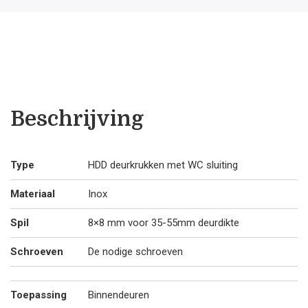
€56
€5
Shape
16
.70.
.0
mm
met
WC
garnituur
aantal
Beschrijving
Type
HDD deurkrukken met WC sluiting
Materiaal
Inox
Spil
8×8 mm voor 35-55mm deurdikte
Schroeven
De nodige schroeven
Toepassing
Binnendeuren