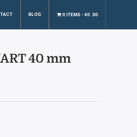
TACT
BLOG
0 ITEMS
€0 .00
WART 40 mm