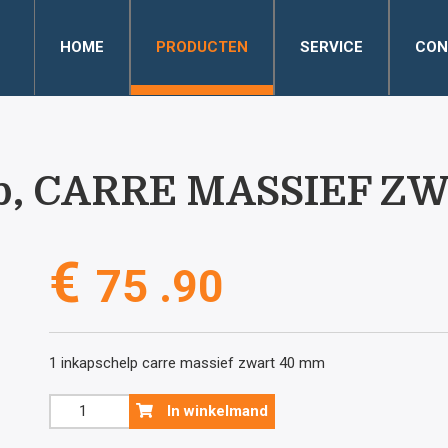
HOME
PRODUCTEN
SERVICE
CON
lp, CARRE MASSIEF Z
€
75 .90
1 inkapschelp carre massief zwart 40 mm
Inkapschelp,
In winkelmand
CARRE
MASSIEF