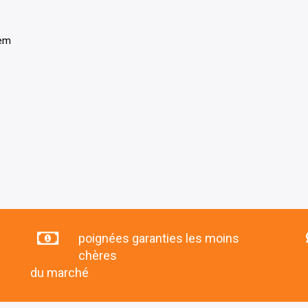
tem
poignées garanties les moins
chères
du marché