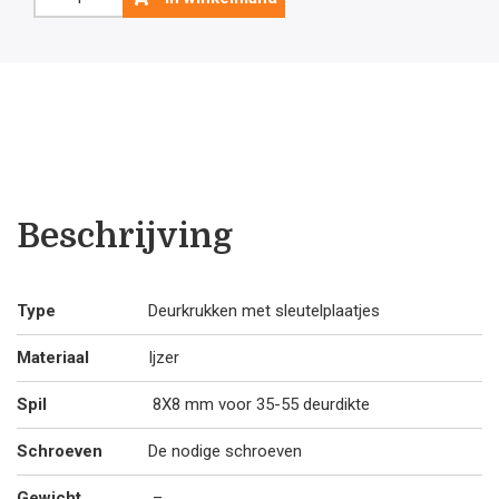
deurklink
Romana
met
sleutelplaatjes
aantal
Beschrijving
Type
Deurkrukken met sleutelplaatjes
Materiaal
Ijzer
Spil
8X8 mm voor 35-55 deurdikte
Schroeven
De nodige schroeven
Gewicht
–