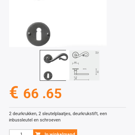
€
66 .65
2 deurkrukken, 2 sleutelplaatjes, deurkrukstift, een
inbussleutel en schroeven
Ijzer
In winkelmand