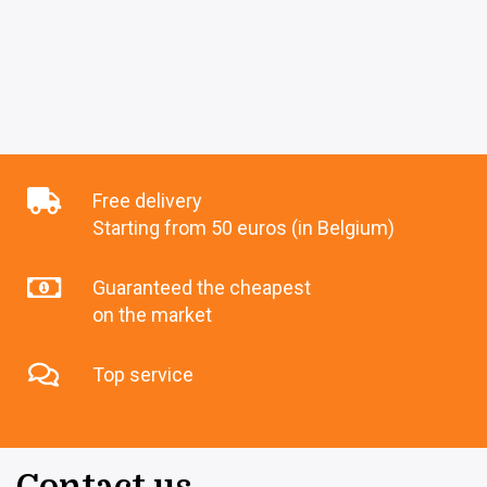
Free delivery
Starting from 50 euros (in Belgium)
Guaranteed the cheapest
on the market
Top service