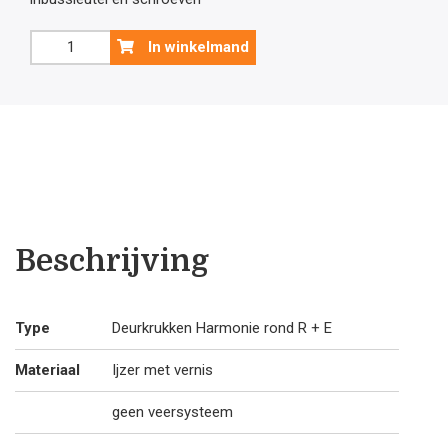
Ijzer
In winkelmand
deurklink
Harmonie
met
sleutelplaatjes
aantal
Beschrijving
Type
Deurkrukken Harmonie rond R + E
Materiaal
Ijzer met vernis
geen veersysteem